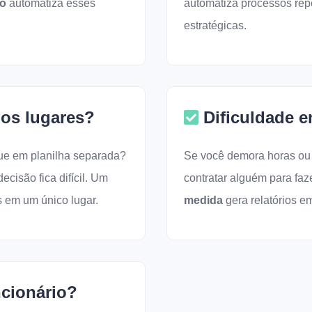
do
automatiza esses
automatiza processos repe
estratégicas.
os lugares?
Dificuldade e
que em planilha separada?
Se você demora horas ou d
cisão fica difícil. Um
contratar alguém para faz
s em um único lugar.
medida
gera relatórios 
cionário?