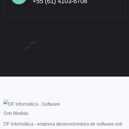
+55 (61) 4103-6708
DF Informática - empresa desenvolvedora de software sob