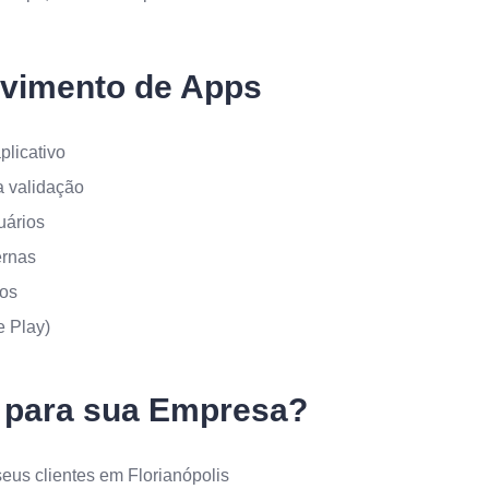
vimento de Apps
plicativo
a validação
uários
ernas
vos
e Play)
 para sua Empresa?
seus clientes em Florianópolis